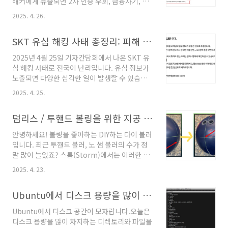
해커에게 유출되면 2차 인증 우회, 금융사기, 개
때, 코어의 RG 값이 어떤 의미를 가지는지 이해
인정보 탈취 등 심각한 피해로 이어질 수 있기 때
하면 더욱 전략적인 볼 선택이 가능합니
2025. 4. 26.
문에 빠른 조치가 필요합니다.📌 다행히도, SK텔
다.Table Of Contents볼링공의 RG(Radius
레콤은 ‘유심보호서비스’를 전 고객에게 무료로
of Gyration)란 무엇인가요?볼링공의 회전축과
SKT 유심 해킹 사태 총정리: 피해 사례, 해커의 악용 수법, 무료 유심 교체 방법까지
제공하고 있습니다.이 서비스에 가입하면 유심
RG 측정법 – X, Y, ..
복제 시도나 비정상적인 인증 요청을 자동으로
2025년 4월 25일 기자간담회에서 나온 SKT 유
차단해줍니다.유심 해킹시 무슨일이 발생할 수
심 해킹 사태로 전국이 난리입니다. 유심 정보가
있는지 자세히 보러 가기Table Of Contents✅
노출되면 다양한 심각한 일이 발생할 수 있습니
유심보호서비스란?🔒 가입 방법 3가지 (화면 캡
다. 본 글에서는 유심 정보 유출시 어떤 심각한 일
처와 함께 설명)1️⃣ PC에서 SK텔레콤 공식 홈페
2025. 4. 25.
이 발생하는지 알아보고, 유심 정보 보호를 위해
이지로 가입하기2️⃣ 모바일에서 T월드 앱으로 가
무엇을 해야하는지 자세히 알려드리겠습니다. 유
입하기3️⃣ SK텔레콤 폰에서 114로 전화하여 가
덤리스 / 투핸드 볼링을 위한 지공 - 스톰 2LS 레이아웃 시스템 완벽 분석 (이해하기 쉽게 설명)
심 교체 전에 대응방안도 알려드리겠습니다.
입하기🛡️ 꼭 가입하세요! 유심보..
Table Of Contents1. SK텔레콤 유심 정보 해
안녕하세요! 볼링을 좋아하는 DIY하는 다이 볼러
킹 발생 소식 2. 유심 정보 유출 시 해커의 악용 사
입니다. 최근 투핸드 볼러, 노 썸 볼러의 수가 정
례2.1. 유심 복제를 통한 신분 도용2.2. 2차 인증
말 많이 늘었죠? 스톰(Storm)에서는 이러한 추
우회2.3. 금융 사기 및 스미싱3. SK텔레콤의 대응
세에 맞춰 투핸드 덤리스 볼러만을 위한 혁신적
조치: 유심 무상 교체3.1. 교체 대상3.2. 교체 일정
2025. 4. 23.
인 볼링공 레이아웃 시스템, 2LS (Two-Handed
및 장소3.3. 교체 방법4. 유심 교체전 대응 방법📌
Layout System) 을 3년 전에 선보였습니다.오
왜 원래 폰이 끊기나요?🚨 이런 증상이..
Ubuntu에서 디스크 용량을 많이 차지하는 디렉토리와 파일 찾는법 - shell과 ncdu
늘은 스톰의 연구 개발 매니저 알렉스 호스킨스
가 소개하는 2LS 시스템의 핵심 내용을 쉽고 자
Ubuntu에서 디스크 공간이 모자랍니다.오늘은
세하게 풀어드리려고 합니다.덤리스/투핸드 볼
디스크 용량을 많이 차지하는 디렉토리와 파일을
러라면 반드시 알아야 할 정보이니, 천천히 읽다