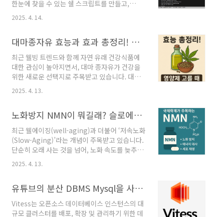
한눈에 찾을 수 있는 쉘 스크립트를 만들고,
보면 이해가 가고 볼링 점수도 늘고 1석 2조가 될
ncdu를 통해 더 빠르게 용량 점검하는 새로운 방
거에요! Table Of Contents왜 새로운 레이아
2025. 4. 14.
법도 알아보겠습니다.Table Of Contents🧩
웃 시스템이 필요할까요?2LS 시스템, 무엇이 다
disk_usage_check.sh 쉘 스크립트사용 방법
를까요? 핵심 개념 파악하기!1. 파지 중심점
대마종자유 효능과 효과 총정리! 오메가3 풍부한 영양제 고르는 법까지 연구논문 분석
🧩 ncdu란?사용 방법결론🧩
(Center of G..
disk_usage_check.sh 쉘 스크립트먼저 가장
최근 웰빙 트렌드와 함께 자연 유래 건강식품에
간단하게 아래와 같은 쉘 스크립트를 만들어서
대한 관심이 높아지면서, 대마 종자유가 건강을
사용할 수 있습니다.#!/bin/bashecho "====
위한 새로운 선택지로 주목받고 있습니다. 대마
Top 10 Largest Directories in / ===="sudo
씨앗에서 추출한 이 오일은 과거와 달리 이제는
du -ahx $1 | sort -rh | grep -E '^([0-
2025. 4. 13.
안전하고 기능성 있는 건강한 식품으로 인정받고
9\.]+G)' | head -n 10echo ""echo "====
있으며, ‘오메가 약’이라 불릴 정도로 다양한 효능
Top ..
노화방지 NMN이 뭐길래? 슬로에이징(저속노화) 핵심 성분 NMN 효능과 과학적 근거와 좋은 제품 고르는 법
을 가진 것으로 알려져 있습니다.이 글에서는 과
학적으로 검증된 대마 종자유 효능과 효과를 하
최근 웰에이징(well-aging)과 더불어 ‘저속노화
나씩 살펴보고, 믿고 섭취할 수 있는 대마 종자유
(Slow-Aging)’라는 개념이 주목받고 있습니다.
영양제 고르는 법까지 자세히 안내해드리겠습니
단순히 오래 사는 것을 넘어, 노화 속도를 늦추고
다.Table Of Contents대마 종자유란?과학적
건강한 삶을 유지하려는 움직임이죠.이와 관련해
으로 검증된 대마 종자유의 효능1. 심혈관 건강
2025. 4. 13.
과학계와 헬스업계에서 동시에 주목하고 있는 성
증진2. 피부 건강 개선3. 뇌 건강 및 인지 기능 개
분이 있습니다. 바로 NMN(Nicotinamide
선4. 면역력 강화5. 지방 축적 억제 다이어트 효능
유튜브의 분산 DBMS Mysql을 사용하는 Vitess 란?
Mononucleotide)입니다.헐리우드 스타들이
과 효과대마 종자유 영양제 고르는 법결..
복용 중이라는 입소문부터, 하버드 의대 교수 데
Vitess는 오픈소스 데이터베이스 인스턴스의 대
이비드 싱클레어 박사의 책 『노화의 종말』을
규모 클러스터를 배포, 확장 및 관리하기 위한 데