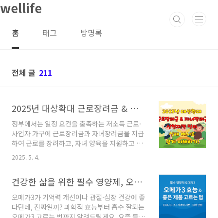
wellife
본문 바로가기
홈
태그
방명록
전체 글
211
2025년 대상확대 근로장려금 & 자녀장려금 신청자격 정리 + 실제 예시로 쉽게 이해하기!
정부에서는 일정 요건을 충족하는 저소득 근로·
사업자 가구에 근로장려금과 자녀장려금을 지급
하여 근로를 장려하고, 자녀 양육을 지원하고 있
습니다. 2025년도 기준으로 어떤 가구가 이 혜택
2025. 5. 4.
을 받을 수 있는지, 실제 사례를 통해 함께 알아보
겠습니다.Table Of Contents근로장려금 & 자
건강한 삶을 위한 필수 영양제, 오메가3 효능과 좋은 제품 고르는 법
녀장려금 신청자격 요약① 소득요건 (2024년 귀
속 연 소득 기준)② 재산요건③ 신청 제외 대상사
오메가3가 기억력 개선이나 관절·심장 건강에 좋
례로 알아보기: 음식점 사장님 부부는 자녀장려
다던데, 진짜일까? 과학적 효능부터 흡수 잘되는
금을 받을 수 있을까?▶ 부부의 연간 소득 계산▶
오메가3 고르는 법까지 알려드릴게요. 요즘 들어