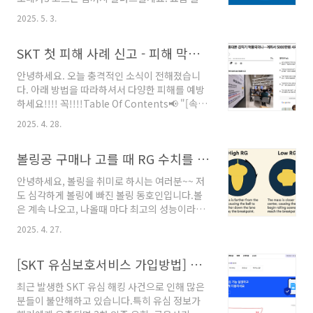
가구유형 확인▶ 결과 판단마무리 정리TIP: 신청
피곤함이 쉽게 가시지 않거나, 집중력 저하나 건
은 언제?참고 링크근로장려금 & 자녀장려금 신
2025. 5. 3.
망증이 늘고 있다면 오메가3를 한 번쯤 고민해보
청자격 요약① 소득요건 (2024년 귀속 연 소득
셨을 거예요. 하지만 시중에는 너무 많은 제품이
기준)가구유형근로장려금 (연 총소득 기준)자녀
SKT 첫 피해 사례 신고 - 피해 막는 법과 무료 유심 교체 신청 방법 - [속보] SKT 사용자 계좌에서 갑자기 5천만원 인출..
있어서 어떤 걸 골라야 할지 헷갈리기 쉽죠.이 글
장려금 (연 총소득 기준)단독가구2,200만..
에서는 식약처에서 인정한 오메가3의 건강상 효
안녕하세요. 오늘 충격적인 소식이 전해졌습니
능을 살펴보고, 흡수율 높은 rTG형 오메가3처럼
다. 아래 방법을 따라하셔서 다양한 피해를 예방
좋은 제품을 고를 때 꼭 확인해야 할 기준들을 소
하세요!!!! 꼭!!!!Table Of Contents📢 "[속보]
개합니다.특히 장용성 캡슐, EPA 고함량, IFOS
SKT 사용자 계좌에서 갑자기 5천만원 인출" 사
인증 등 신뢰할 수 있는 오메가3 선택 기준을 실
2025. 4. 28.
건 발생🛡️ 피해를 막는 방법 - "유심 보호 서비스"
제 제품 사례와 함께 쉽게 설명해드릴게
필수 설정!📦 무료 유심 교체 신청 방법✅ 정리📢
요.Table Of Contents1. 오메가3 효능 — 왜
볼링공 구매나 고를 때 RG 수치를 보고 나에게 맞는 볼을 고르는 법 - 투핸드, 덤리스, 스트로커🎳
"[속보] SKT 사용자 계좌에서 갑자기 5천만원
꼭 챙겨 먹어야 할까?심혈관 건강뇌?..
인출" 사건 발생지난 4월 22일, 부산에서 한 60
안녕하세요, 볼링을 취미로 하시는 여러분~~ 저
대 남성 A씨가 갑자기 자신의 SKT 휴대전화가
도 심각하게 볼링에 빠진 볼링 동호인입니다.볼
먹통이 되는 일을 겪었습니다.A씨는 대리점을 방
은 계속 나오고, 나올때 마다 최고의 성능이라고
문한 결과, SKT 회선이 해지되고, 본인 명의로
하면서 볼 교체를 유도하는데요 ㅎㅎ그런데, 도
KT 알뜰폰이 개통된 사실을 알게 되었습니다.이
2025. 4. 27.
대체 어떤 볼을 사야 나에게 맞을까요?제일 좋은
후, 모르는 사람에게 1천만 원씩 다섯 번에 걸쳐
볼이라고 비싼 볼을 샀는데 너무 돌아서 사용도
총 5천만 원이 이체되는 피해를 입은 것으로 확인
[SKT 유심보호서비스 가입방법] 유심 해킹 걱정 끝! 무료 가입방법 3가지 총정리 (홈페이지 / T월드 앱 / 114 전화)
못하고, 또 어떤 때는 너무 끝에서 까불어서 맘에
됐..
안드는데요..이번 글에서는 볼링공의 핵심 성능
최근 발생한 SKT 유심 해킹 사건으로 인해 많은
요소 중 하나인 RG(Radius of Gyration, 관성
분들이 불안해하고 있습니다.특히 유심 정보가
반경)에 대해 소개해 드리겠습니다.볼을 선택할