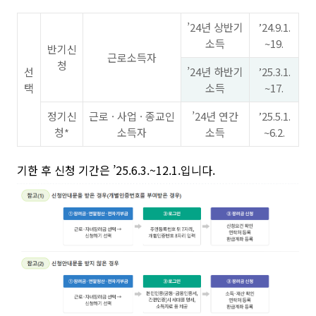
’24년 상반기
’24.9.1.
소득
~19.
반기신
근로소득자
청
선
’24년 하반기
’25.3.1.
택
소득
~17.
정기신
근로 · 사업 · 종교인
’24년 연간
’25.5.1.
청*
소득자
소득
~6.2.
기한 후 신청 기간은 ’25.6.3.~12.1.입니다.