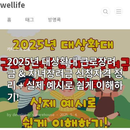
wellife
본문 바로가기
홈
태그
방명록
카테고리 없음
2025년 대상확대 근로장려
금 & 자녀장려금 신청자격 정
리 + 실제 예시로 쉽게 이해하
기!
by developer's warehouse
2025. 5. 4.