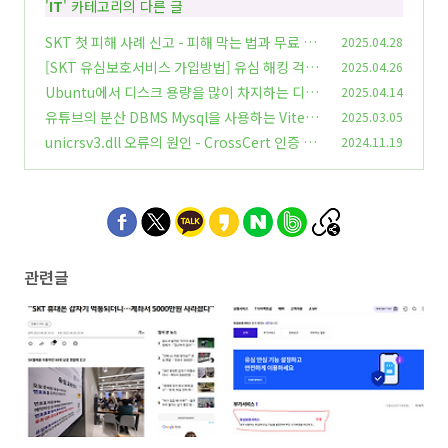
'
IT
' 카테고리의 다른 글
SKT 첫 피해 사례 신고 - 피해 막는 법과 무료 유
2025.04.28
심 교체 신청 방법 - [속보] SKT 사용자 계좌에서
[SKT 유심보호서비스 가입방법] 유심 해킹 걱정
2025.04.26
갑자기 5천만원 인출..
끝! 무료 가입방법 3가지 총정리 (홈페이지 / T월
(2)
Ubuntu에서 디스크 용량을 많이 차지하는 디렉
2025.04.14
드 앱 / 114 전화)
토리와 파일 찾는법 - shell과 ncdu
(0)
유튜브의 분산 DBMS Mysql을 사용하는 Vitess
2025.03.05
(0)
란?
unicrsv3.dll 오류의 원인 - CrossCert 인증 프
2024.11.19
(0)
로그램과 삭제 방법
(0)
관련글