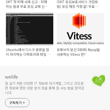
SKT 첫 피해 사례 신고 - 피해
[SKT 유심보호서비스 가입방
막는 법과 무료 유심 교체 신청
법] 유심 해킹 걱정 끝! 무료 가
방법 - [속보] SKT 사용자 계좌
입방법 3가지 총정리 (홈페이지
에서 갑자기 5천만원 인출..
/ T월드 앱 / 114 전화)
Ubuntu에서 디스크 용량을 많
유튜브의 분산 DBMS Mysql을
이 차지하는 디렉토리와 파일 찾
사용하는 Vitess 란?
는법 - shell과 ncdu
wellife
잘 살기 위한 다양한 IT 정보와 자기계발, 그리고 건강관
련 정보와 영양 성분 분석 등을 통해 잘 사는 법을 알아갑
니다.
구독하기