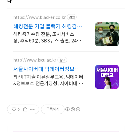
다.
https://www.blacker.co.kr
광고
해킹전문 기업 블랙커 해킹검사
스파이앱 탐지 전문
해킹증거수집 전문, 조사서비스 대
상, 추적60분, SBS뉴스 출연, 24시
상담
http://www.iscu.ac.kr
광고
서울사이버대 빅데이터정보보
호 2026 가을학기 신편입생
최신IT기술 이론실무교육, 빅데이터
&정보보호 전문가양성, 사이버대 신
입생 수 1위 장학금 지급 1위, 학사
석사 박사 온라인복수학위까지
6
구독하기