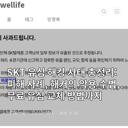
wellife
본문 바로가기
홈
태그
방명록
IT
SKT 유심 해킹 사태 총정리:
피해 사례, 해커의 악용 수법,
무료 유심 교체 방법까지
by developer's warehouse
2025. 4. 25.