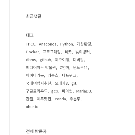
최근댓글
태그
TPCC
Anaconda
Python
가상환경
Docker
프로그래밍
삐끗
빛의벙커
dbms
github
제주여행
디버깅
미디어아트 박물관
C언어
윈도우11
아이바가든
리눅스
네트워크
국내여행지추천
오메가3
git
구글클라우드
gcp
파이썬
MariaDB
관절
제주맛집
conda
우분투
ubuntu
전체 방문자