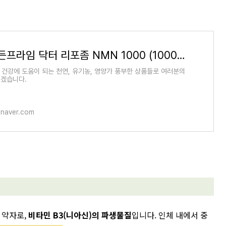
[GR] 골든프라임 닥터 리포좀 NMN 1000 (1000mg X 120정) 공학박사 3인의 노하우가 감딘 흡수가 잘되는
] 건강에 도움이 되는 천연, 유기농, 영양가 풍부한 상품들로 여러분의
겠습니다.
.naver.com
 약자로,
비타민 B3(니아신)의 파생물질
입니다. 인체 내에서 중