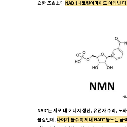
요한 조효소인
NAD⁺(니코틴아마이드 아데닌 
N
NAD⁺는 세포 내 에너지 생산, 유전자 수리, 노화
물질
인데,
나이가 들수록 체내 NAD⁺ 농도는 급