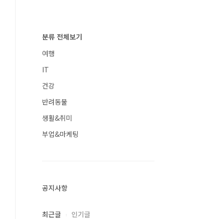
분류 전체보기
여행
IT
건강
반려동물
생활&취미
부업&마케팅
공지사항
최근글
인기글