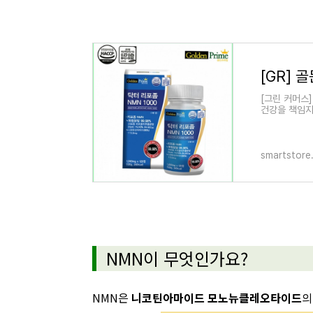
[그린 커머스
건강을 책임지
smartstore
NMN이 무엇인가요?
NMN은
니코틴아마이드 모노뉴클레오타이드
의