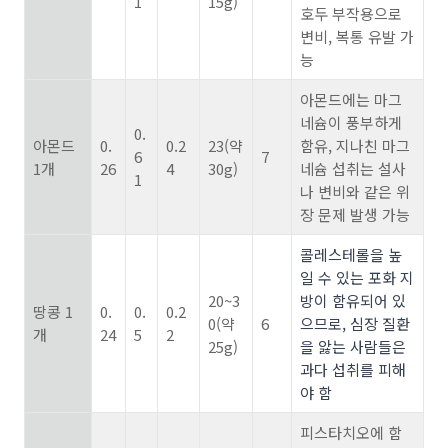
1
15g)
호두 부작용으로
변비, 복통 유발 가
능
아몬드에는 마그
네슘이 풍부하게
0.
아몬드
0.
0.2
23(약
함유, 지나친 마그
6
7
1개
26
4
30g)
네슘 섭취는 설사
1
나 변비와 같은 위
장 문제 발생 가능
콜레스테롤을 높
일 수 있는 포화 지
20~3
방이 함유되어 있
땅콩 1
0.
0.
0.2
0(약
6
으므로, 심장 질환
개
24
5
2
25g)
을 앓는 사람들은
과다 섭취를 피해
야 함
피스타치오에 함