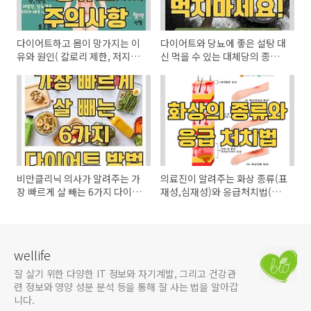
다이어트하고 몸이 망가지는 이
다이어트와 당뇨에 좋은 설탕 대
유와 원인( 칼로리 제한, 저지방
신 먹을 수 있는 대체당의 종류
식단, 인슐린) - 다이어트 부작용
와 부작용 - 스테비아, 에리스리
과 안전하게 살 빼는 법
톨, 아스파탐, 알룰로스, 자일리
톨 등
비만클리닉 의사가 알려주는 가
의료진이 알려주는 화상 종류(표
장 빠르게 살 빼는 6가지 다이어
재성,심재성)와 응급처치법(후
트 방법 - 간헐적 단식 하는 방법
시딘, 마데카솔, 화상연고, 메디
폼, 바세린, 비판텐..) 그리고 화
상 진단비 받는 법
wellife
잘 살기 위한 다양한 IT 정보와 자기계발, 그리고 건강관
련 정보와 영양 성분 분석 등을 통해 잘 사는 법을 알아갑
니다.