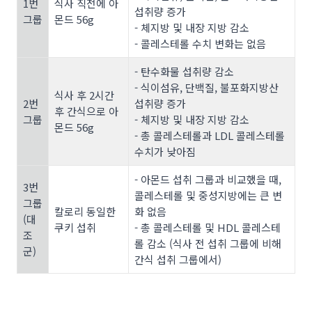
1번
식사 직전에 아
섭취량 증가
그룹
몬드 56g
- 체지방 및 내장 지방 감소
- 콜레스테롤 수치 변화는 없음
- 탄수화물 섭취량 감소
- 식이섬유, 단백질, 불포화지방산
식사 후 2시간
2번
섭취량 증가
후 간식으로 아
그룹
- 체지방 및 내장 지방 감소
몬드 56g
- 총 콜레스테롤과 LDL 콜레스테롤
수치가 낮아짐
- 아몬드 섭취 그룹과 비교했을 때,
3번
콜레스테롤 및 중성지방에는 큰 변
그룹
칼로리 동일한
화 없음
(대
쿠키 섭취
- 총 콜레스테롤 및 HDL 콜레스테
조
롤 감소 (식사 전 섭취 그룹에 비해
군)
간식 섭취 그룹에서)