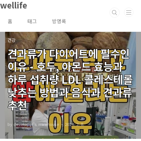
wellife
본문 바로가기
홈
태그
방명록
건강
견과류가 다이어트에 필수인
이유 - 호두, 아몬드 효능과
하루 섭취량 LDL 콜레스테롤
낮추는 방법과 음식과 견과류
추천
by developer's warehouse
2024. 2. 8.