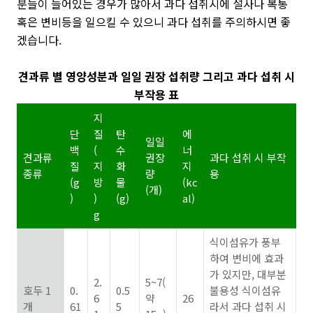
분들이 들어있는 경우가 많아서 과다 섭취시에 설사나 복통
혹은 변비등을 일으킬 수 있으니 과다 섭취를 주의하시면 좋
겠습니다.
견과류 별 영양성분과 일일 권장 섭취량 그리고 과다 섭취 시
부작용 표
지
단
질
탄
에
일일
백
(
수
너
견과류
권장
과다 섭취 시 부작
질
지
화
지
종류
량
용
(g
방
물
(kc
(개)
)
)
(g)
al)
g
식이섬유가 풍부
하여 변비에 효과
가 있지만, 대부분
2.
5~7(
호두 1
0.
0.5
불용성 식이섬유
6
약
26
개
61
5
라서 과다 섭취 시