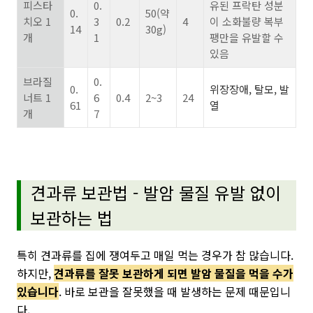
피스타
0.
유된 프락탄 성분
0.
50(약
치오 1
3
0.2
4
이 소화불량 복부
14
30g)
개
1
팽만을 유발할 수
있음
브라질
0.
0.
위장장애, 탈모, 발
너트 1
6
0.4
2~3
24
61
열
개
7
견과류 보관법 - 발암 물질 유발 없이
보관하는 법
특히 견과류를 집에 쟁여두고 매일 먹는 경우가 참 많습니다.
하지만,
견과류를 잘못 보관하게 되면 발암 물질을 먹을 수가
있습니다
.
바로 보관을 잘못했을 때 발생하는 문제 때문입니
다.