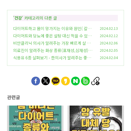
'
건강
' 카테고리의 다른 글
다이어트하고 몸이 망가지는 이유와 원인( 칼로
2024.02.13
리 제한, 저지방 식단, 인슐린) - 다이어트 부작용
다이어트와 당뇨에 좋은 설탕 대신 먹을 수 있는
2024.02.12
과 안전하게 살 빼는 법
대체당의 종류와 부작용 - 스테비아, 에리스리톨,
(38)
비만클리닉 의사가 알려주는 가장 빠르게 살 빼는
2024.02.06
아스파탐, 알룰로스, 자일리톨 등
6가지 다이어트 방법 - 간헐적 단식 하는 방법
(34)
의료진이 알려주는 화상 종류(표재성,심재성)와
2024.02.05
(2)
응급처치법(후시딘, 마데카솔, 화상연고, 메디폼,
식용유 6종 살펴보기 - 한의사가 알려주는 좋은
2024.02.04
바세린, 비판텐..) 그리고 화상 진단비 받는 법
식용유와 적합한 조리방법
(2
(35)
8)
관련글