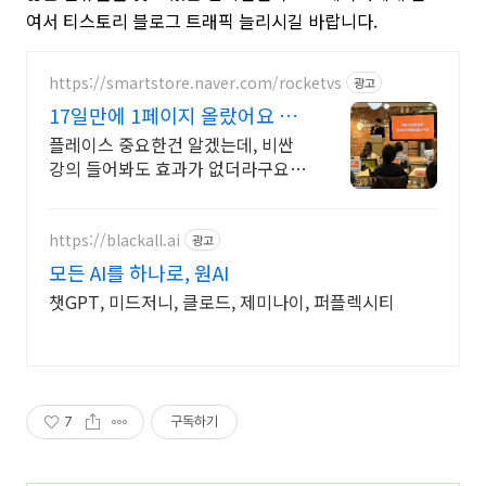
여서 티스토리 블로그 트래픽 늘리시길 바랍니다.
https://smartstore.naver.com/rocketvs
광고
17일만에 1페이지 올랐어요 초
보사장님은 꼭 보셔야되요!
플레이스 중요한건 알겠는데, 비싼
강의 들어봐도 효과가 없더라구요.
그런데
https://blackall.ai
광고
모든 AI를 하나로, 원AI
챗GPT, 미드저니, 클로드, 제미나이, 퍼플렉시티
7
구독하기