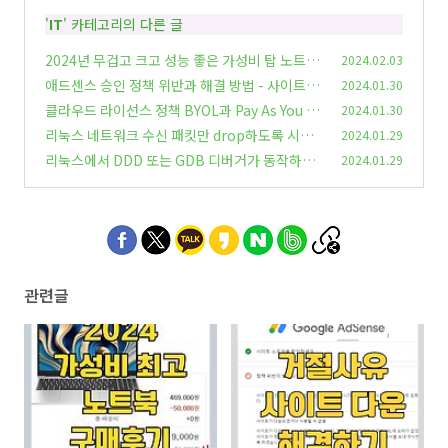
'
IT
' 카테고리의 다른 글
2024년 무겁고 크고 성능 좋은 가성비 탑 노트북
2024.02.03
구매하기 - 라이젠 5 7000시리즈 싸게 구매하는
애드센스 승인 정책 위반과 해결 방법 - 사이트가
2024.01.30
법과 후기
다운되었거나 사용할 수 없음 [ 구글 서치콘솔에
(1)
클라우드 라이선스 정책 BYOL과 Pay As You G
2024.01.30
서 글 지우는 법 ]
o란? - 오라클 클라우드
(2)
리눅스 네트워크 수신 패킷만 drop하도록 시뮬
2024.01.29
(2)
레이션하는 방법
리눅스에서 DDD 또는 GDB 디버거가 동작하지
2024.01.29
(2)
않을 때 - ptrace: Operation not permitted
에러
(2)
관련글