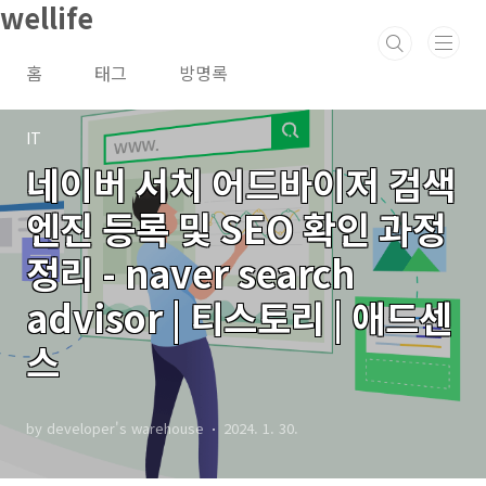
wellife
본문 바로가기
홈
태그
방명록
IT
네이버 서치 어드바이저 검색
엔진 등록 및 SEO 확인 과정
정리 - naver search
advisor | 티스토리 | 애드센
스
by developer's warehouse
2024. 1. 30.