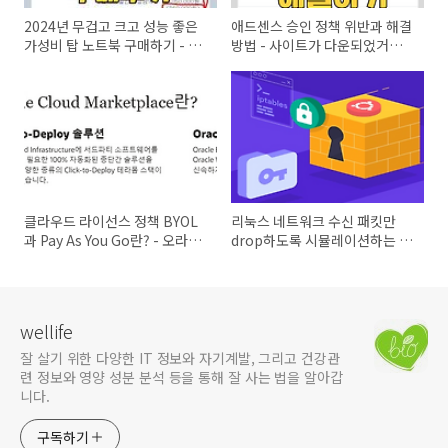
2024년 무겁고 크고 성능 좋은
애드센스 승인 정책 위반과 해결
가성비 탑 노트북 구매하기 - 라
방법 - 사이트가 다운되었거나
이젠 5 7000시리즈 싸게 구매하
사용할 수 없음 [ 구글 서치콘솔
는 법과 후기
에서 글 지우는 법 ]
클라우드 라이선스 정책 BYOL
리눅스 네트워크 수신 패킷만
과 Pay As You Go란? - 오라클
drop하도록 시뮬레이션하는 방
클라우드
법
wellife
잘 살기 위한 다양한 IT 정보와 자기계발, 그리고 건강관
련 정보와 영양 성분 분석 등을 통해 잘 사는 법을 알아갑
니다.
구독하기