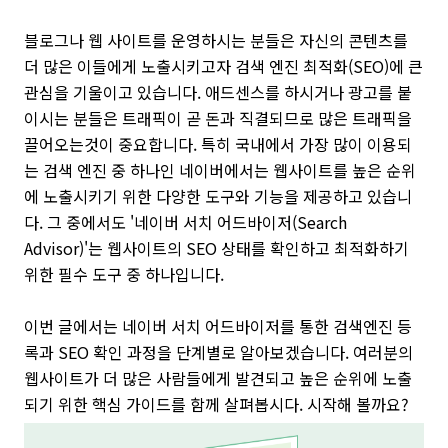
블로그나 웹 사이트를 운영하시는 분들은 자신의 콘텐츠를
더 많은 이들에게 노출시키고자 검색 엔진 최적화(SEO)에 큰
관심을 기울이고 있습니다. 애드센스를 하시거나 광고를 붙
이시는 분들은 트래픽이 곧 돈과 직결되므로 많은 트래픽을
끌어오는것이 중요합니다. 특히 국내에서 가장 많이 이용되
는 검색 엔진 중 하나인 네이버에서는 웹사이트를 높은 순위
에 노출시키기 위한 다양한 도구와 기능을 제공하고 있습니
다. 그 중에서도 '네이버 서치 어드바이저(Search
Advisor)'는 웹사이트의 SEO 상태를 확인하고 최적화하기
위한 필수 도구 중 하나입니다.
이번 글에서는 네이버 서치 어드바이저를 통한 검색엔진 등
록과 SEO 확인 과정을 단계별로 알아보겠습니다. 여러분의
웹사이트가 더 많은 사람들에게 발견되고 높은 순위에 노출
되기 위한 핵심 가이드를 함께 살펴봅시다. 시작해 볼까요?