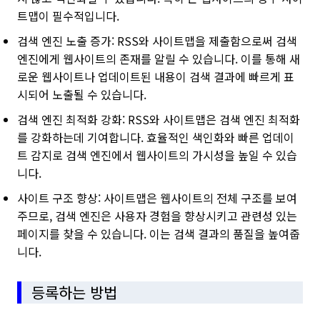
트맵이 필수적입니다.
검색 엔진 노출 증가: RSS와 사이트맵을 제출함으로써 검색
엔진에게 웹사이트의 존재를 알릴 수 있습니다. 이를 통해 새
로운 웹사이트나 업데이트된 내용이 검색 결과에 빠르게 표
시되어 노출될 수 있습니다.
검색 엔진 최적화 강화: RSS와 사이트맵은 검색 엔진 최적화
를 강화하는데 기여합니다. 효율적인 색인화와 빠른 업데이
트 감지로 검색 엔진에서 웹사이트의 가시성을 높일 수 있습
니다.
사이트 구조 향상: 사이트맵은 웹사이트의 전체 구조를 보여
주므로, 검색 엔진은 사용자 경험을 향상시키고 관련성 있는
페이지를 찾을 수 있습니다. 이는 검색 결과의 품질을 높여줍
니다.
등록하는 방법