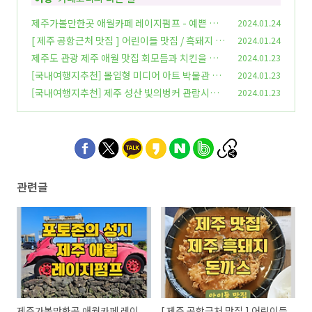
제주가볼만한곳 애월카페 레이지펌프 - 예쁜 오
2024.01.24
션뷰 포토존 다수
[ 제주 공항근처 맛집 ] 어린이들 맛집 / 흑돼지 돈
2024.01.24
(0)
까스 맛집 - 미스터 빠삭 / 바다 경치
제주도 관광 제주 애월 맛집 회모듬과 치킨을 함
2024.01.23
(0)
께 먹을 수 있는 곳 - 애월항 포구 횟집
[국내여행지추천] 몰입형 미디어 아트 박물관 -
2024.01.23
(0)
제주도 관광지
[국내여행지추천] 제주 성산 빛의벙커 관람시간
2024.01.23
(1)
및 입장료 할인 정보 - 세잔과 칸딘스키
(0)
관련글
제주가볼만한곳 애월카페 레이
[ 제주 공항근처 맛집 ] 어린이들