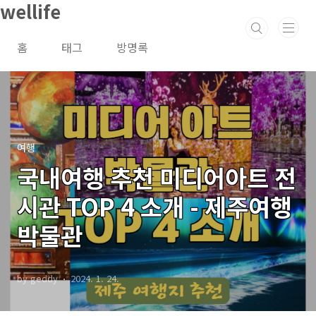
wellife
본문 바로가기
홈
태그
방명록
여행
국내여행 추천 미디어아트 전
시관 TOP 4 소개 - 제주여행
박물관
by geddy
2024. 1. 24.