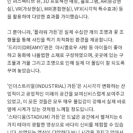
인 퍼스펙티브 뷰, 3D 프로젝션 매핑, 홀로그램, AR(증강현
실), VR(가상현실), MR(혼합현실), VFX(시각적 특수효과) 등
을 활용하여 다양한 효과를 가미했습니다.
그 뿐아니라, '플라워 가든'은 실제 수십만 개의 조명과 꽃 조
형물을 통해 사진을 찍기 최적화된 환경을 제공합니다.
‘드리미(DREAMY)’관은 마시멜로우 사탕 등 아이들이 좋아
하고 동화에 나올법한 소재로 구성하였으며, 곳곳에 있는 구
조물과 거울 그리고 조명으로 인해 실제 더 몰입이 잘 되도록
꾸며 놓았습니다.
'인더스트리얼(INDUSTRIAL) 가든'은 시시각각 변화하는 산
업적이고 공업적인 미래의 공간을 보여신비스럽게 보여주고
있었고, 이 모든 것들은 모두 매우 몰입감이 강해서 실제 바로
옆에 시계가 있는 것처럼 느껴질 정도입니다.
'스타디움(STADIUM) 가든'은 드넓은 공간에서 펼쳐지는 6
가지 테마의 광활한 영상으로 바다의 신비를 체험할 수 있습
니다. 상영되는 영상이 다양하다 보니 시간을 가지고 앉아서